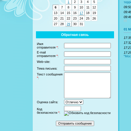
1
2
3
4
5
терр
09:5
6
7
8
9
10
11
12
09:4
13
14
15
16
17
18
19
09:4
20
21
22
23
24
25
26
(0)
27
28
29
30
31
01 М
Обратная связь
17:3
17:3
Имя
отправителя
*
:
17:2
E-mail
17:2
отправителя
*
:
"Мос
Web-site:
Тема письма:
Текст сообщения
*
:
Оценка сайта:
Код
безопасности
*
: