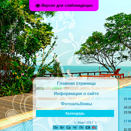
Версия для слабовидящих
Главная страница
Глав
Информация о сайте
29 М
Фотоальбомы
16:1
15:5
Календарь
17 М
«
Март 2017
»
Пн
Вт
Ср
Чт
Пт
Сб
Вс
11:3